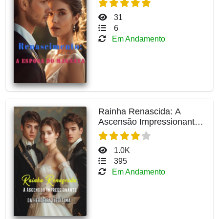
31
6
Em Andamento
Rainha Renascida: A
Ascensão Impressionante
da Herdeira Ilegítima
1.0K
395
Em Andamento