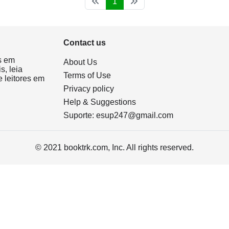
1
Contact us
s em
About Us
s, leia
Terms of Use
 leitores em
Privacy policy
Help & Suggestions
Suporte:
esup247@gmail.com
© 2021 booktrk.com, Inc. All rights reserved.