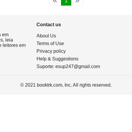
1
Contact us
s em
About Us
s, leia
Terms of Use
 leitores em
Privacy policy
Help & Suggestions
Suporte:
esup247@gmail.com
© 2021 booktrk.com, Inc. All rights reserved.