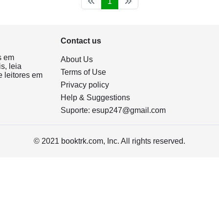
1
Contact us
s em
About Us
s, leia
Terms of Use
 leitores em
Privacy policy
Help & Suggestions
Suporte:
esup247@gmail.com
© 2021 booktrk.com, Inc. All rights reserved.