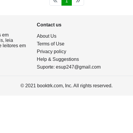
1
Contact us
s em
About Us
s, leia
Terms of Use
 leitores em
Privacy policy
Help & Suggestions
Suporte:
esup247@gmail.com
© 2021 booktrk.com, Inc. All rights reserved.