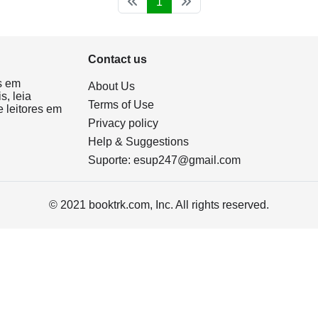
1
Contact us
s em
About Us
s, leia
Terms of Use
 leitores em
Privacy policy
Help & Suggestions
Suporte:
esup247@gmail.com
© 2021 booktrk.com, Inc. All rights reserved.