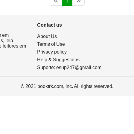
1
Contact us
s em
About Us
s, leia
Terms of Use
 leitores em
Privacy policy
Help & Suggestions
Suporte:
esup247@gmail.com
© 2021 booktrk.com, Inc. All rights reserved.