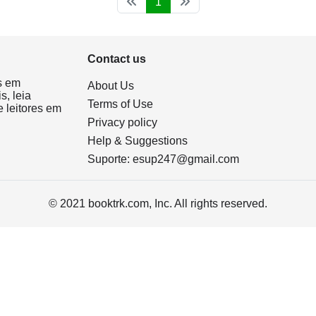
1
Contact us
s em
About Us
s, leia
Terms of Use
 leitores em
Privacy policy
Help & Suggestions
Suporte:
esup247@gmail.com
© 2021 booktrk.com, Inc. All rights reserved.