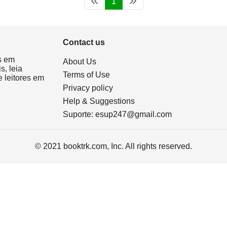
1
Contact us
s em
About Us
s, leia
Terms of Use
 leitores em
Privacy policy
Help & Suggestions
Suporte:
esup247@gmail.com
© 2021 booktrk.com, Inc. All rights reserved.