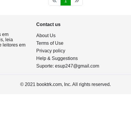
1
Contact us
s em
About Us
s, leia
Terms of Use
 leitores em
Privacy policy
Help & Suggestions
Suporte:
esup247@gmail.com
© 2021 booktrk.com, Inc. All rights reserved.