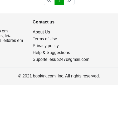
1
Contact us
s em
About Us
s, leia
Terms of Use
 leitores em
Privacy policy
Help & Suggestions
Suporte:
esup247@gmail.com
© 2021 booktrk.com, Inc. All rights reserved.