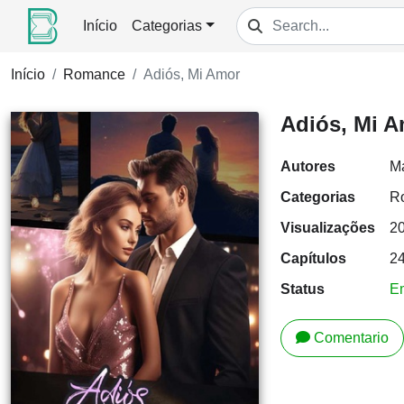
Início
Categorias
Início
Romance
Adiós, Mi Amor
Adiós, Mi 
Autores
Ma
Categorias
R
Visualizações
2
Capítulos
2
Status
E
Comentario