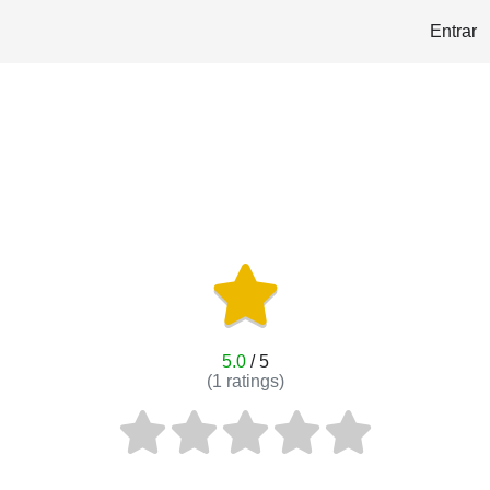
Entrar
5.0
/ 5
(
1
ratings)