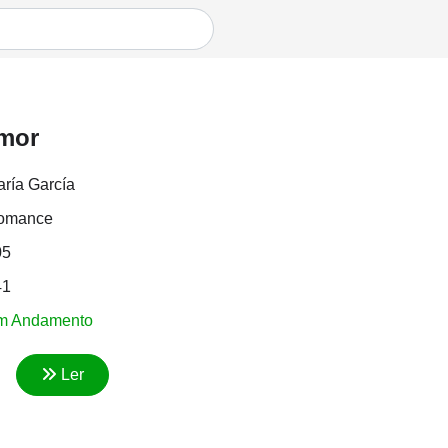
Amor
ría García
omance
05
41
m Andamento
Ler