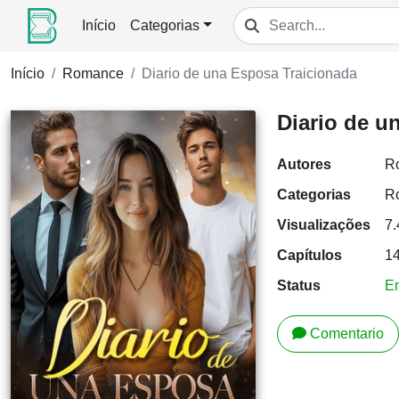
Início
Categorias
Início
Romance
Diario de una Esposa Traicionada
Diario de u
Autores
R
Categorias
R
Visualizações
7
Capítulos
1
Status
E
Comentario