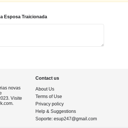
na Esposa Traicionada
Contact us
rias novas
About Us
e
Terms of Use
023. Visite
rk.com.
Privacy policy
Help & Suggestions
Soporte:
esup247@gmail.com