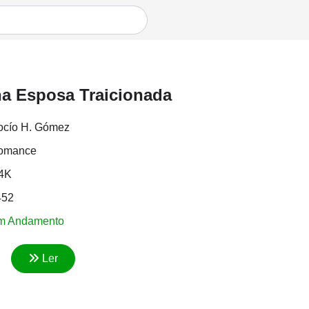
na Esposa Traicionada
ocío H. Gómez
omance
.4K
452
m Andamento
Ler