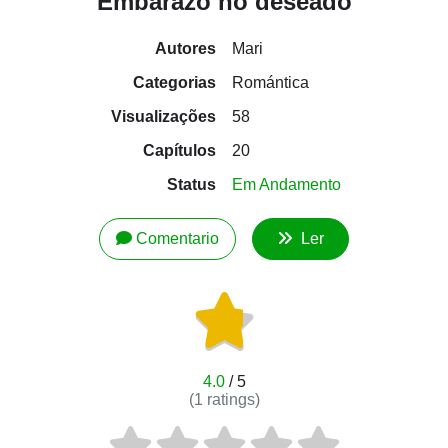
Embarazo no deseado
Autores
Mari
Categorias
Romántica
Visualizações
58
Capítulos
20
Status
Em Andamento
Comentario
Ler
4.0
/ 5
(
1
ratings)