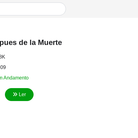
pues de la Muerte
.8K
109
m Andamento
Ler