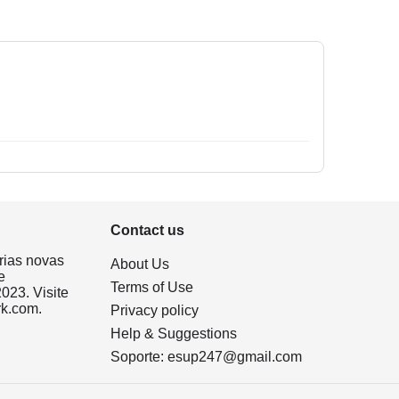
Contact us
rias novas
About Us
e
Terms of Use
023. Visite
rk.com.
Privacy policy
Help & Suggestions
Soporte:
esup247@gmail.com