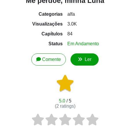
Me perdoe, minha Luna
Categorias
alfa
Visualizações
3.0K
Capítulos
84
Status
Em Andamento
Comente
Ler
5.0
/ 5
(
2
ratings)