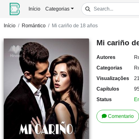
Início
Categorias
Início
Romántico
Mi cariño de 18 años
Mi cariño d
Autores
Ro
Categorias
R
Visualizações
2
Capítulos
9
Status
E
Comentario