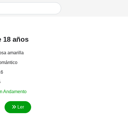
e 18 años
sa amarilla
omántico
16
5
m Andamento
Ler