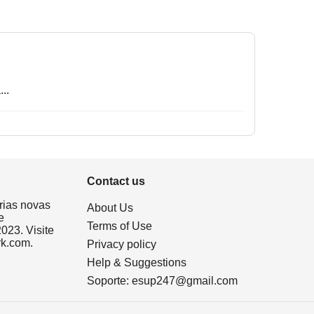
..
Contact us
rias novas
About Us
e
Terms of Use
023. Visite
rk.com.
Privacy policy
Help & Suggestions
Soporte:
esup247@gmail.com