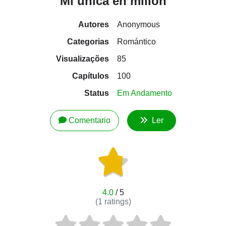
Mi única en millón
Autores
Anonymous
Categorias
Romántico
Visualizações
85
Capítulos
100
Status
Em Andamento
Comentario
Ler
4.0
/ 5
(
1
ratings)