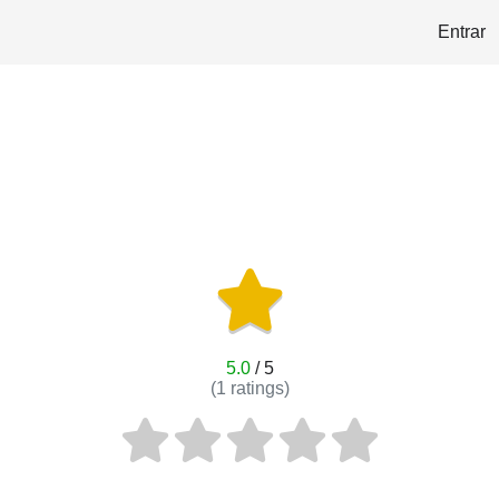
Entrar
5.0
/ 5
(
1
ratings)