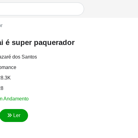
or
i é super paquerador
zaré dos Santos
omance
28.3K
28
m Andamento
Ler