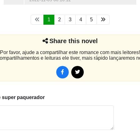
1
2
3
4
5
Share this novel
Por favor, ajude a compartilhar este romance com mais leitores!
mpartilhamentos e leituras ele tiver, mais rápido lançaremos n
é super paquerador