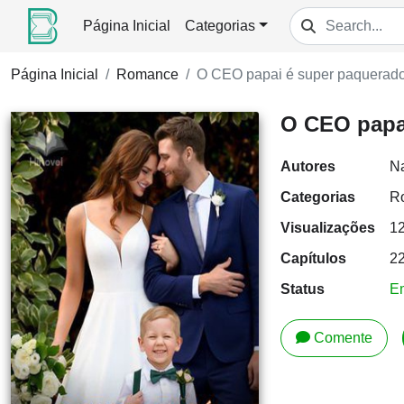
Página Inicial
Categorias
Página Inicial
Romance
O CEO papai é super paquerad
O CEO papa
Autores
Na
Categorias
R
Visualizações
1
Capítulos
2
Status
E
Comente