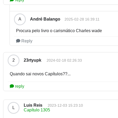
André Balango
A
2025-02-28 16:39:11
Procura pelo livro o carismático Charles wade
Reply
23rtyupk
2
2024-02-18 02:26:33
Quando sai novos Capítulos??...
reply
Luis Reis
2023-12-03 15:23:10
L
Capítulo 1305