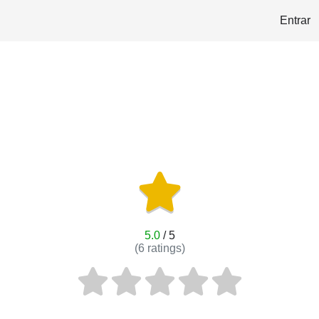
Entrar
5.0
/ 5
(
6
ratings)