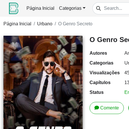
Página Inicial
Categorias
Página Inicial
Urbano
O Genro Secreto
O Genro Se
Autores
A
Categorias
U
Visualizações
4
Capítulos
1
Status
E
Comente