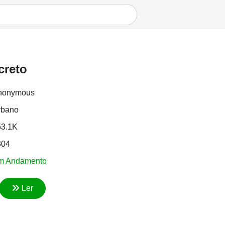
creto
nonymous
rbano
53.1K
304
m Andamento
Ler