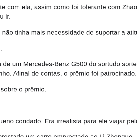
te com ela, assim como foi tolerante com Zhao
 ir.
e não tinha mais necessidade de suportar a atit
.
a de um Mercedes-Benz G500 do sortudo sortei
o. Afinal de contas, o prêmio foi patrocinado.
sobre o prêmio.
queno condado. Era irrealista para ele viajar 
prestado um carro emprestado ao Li Zhenguo. A