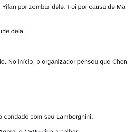
 Yifan por zombar dele. Foi por causa de Ma
ude dela.
o. No início, o organizador pensou que Chen
pelo condado com seu Lamborghini.
gora, o G500 viria a calhar.