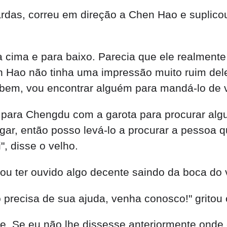
 precisa de sua ajuda, venha conosco!" gritou 
he. Se eu não lhe dissesse anteriormente onde 