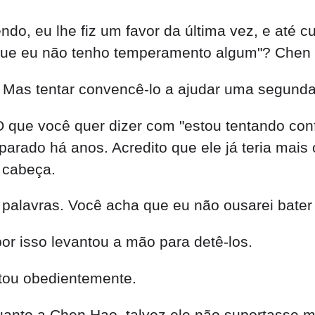
ndo, eu lhe fiz um favor da última vez, e até 
que eu não tenho temperamento algum"? Chen
 Mas tentar convencê-lo a ajudar uma segunda 
O que você quer dizer com "estou tentando co
arado há anos. Acredito que ele já teria mais 
 cabeça.
s palavras. Você acha que eu não ousarei bat
r isso levantou a mão para detê-los.
tou obedientemente.
nto a Chen Hao, talvez ele não suportasse mais