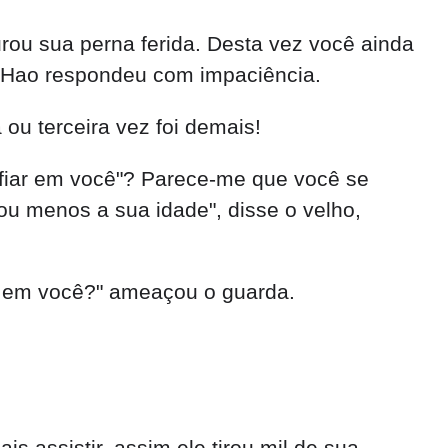
curou sua perna ferida. Desta vez você ainda
 Hao respondeu com impaciência.
ou terceira vez foi demais!
nfiar em você"? Parece-me que você se
ou menos a sua idade", disse o velho,
er em você?" ameaçou o guarda.
 assistir, assim ele tirou mil de sua