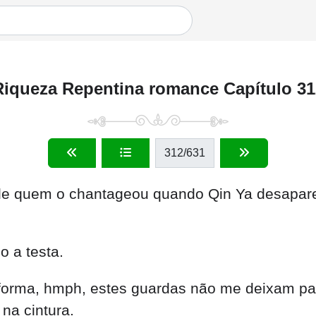
Riqueza Repentina romance Capítulo 31
312
/631
ele quem o chantageou quando Qin Ya desapare
 a testa.
 forma, hmph, estes guardas não me deixam pas
na cintura.