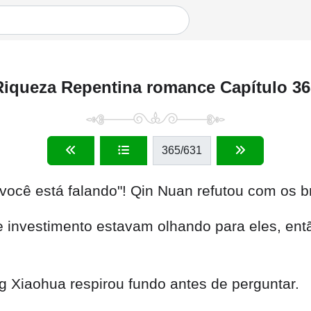
Riqueza Repentina romance Capítulo 36
365
/631
ocê está falando"! Qin Nuan refutou com os b
 investimento estavam olhando para eles, ent
 Xiaohua respirou fundo antes de perguntar.