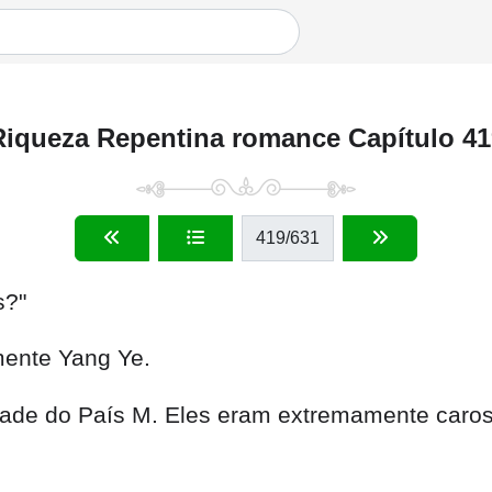
Riqueza Repentina romance Capítulo 41
419
/631
s?"
mente Yang Ye.
dade do País M. Eles eram extremamente caros,