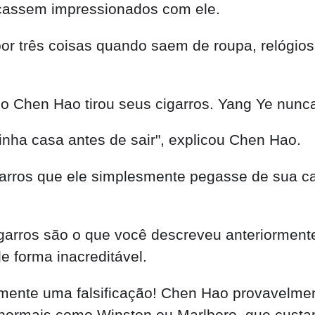
ficassem impressionados com ele.
or três coisas quando saem de roupa, relógios
 Chen Hao tirou seus cigarros. Yang Ye nunca
inha casa antes de sair", explicou Chen Hao.
rros que ele simplesmente pegasse de sua ca
igarros são o que você descreveu anteriormen
 forma inacreditável.
amente uma falsificação! Chen Hao provavelmen
s normais como Winston ou Marlboro, que custa