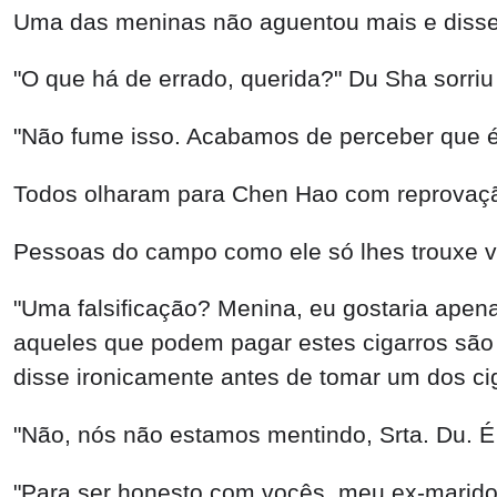
"Não, nós não estamos mentindo, Srta. Du. É 
"Para ser honesto com vocês, meu ex-marido 