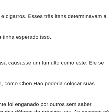
 e cigarros. Esses três itens determinavam a
 tinha esperado isso.
sa causasse um tumulto como este. Ele se
te, como Chen Hao poderia colocar suas
te foi enganado por outros sem saber.
m dez dólares da próxima vez. As pessoas só