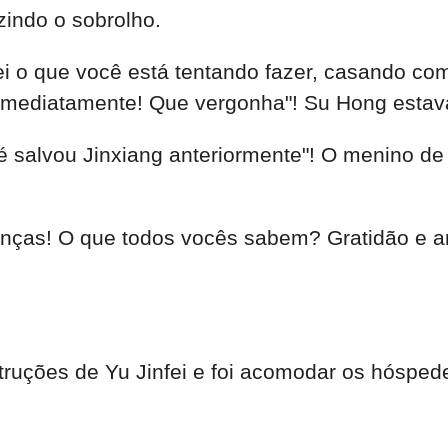
zindo o sobrolho.
i o que você está tentando fazer, casando co
 imediatamente! Que vergonha"! Su Hong estava
té salvou Jinxiang anteriormente"! O menino de
anças! O que todos vocês sabem? Gratidão e a
truções de Yu Jinfei e foi acomodar os hósped