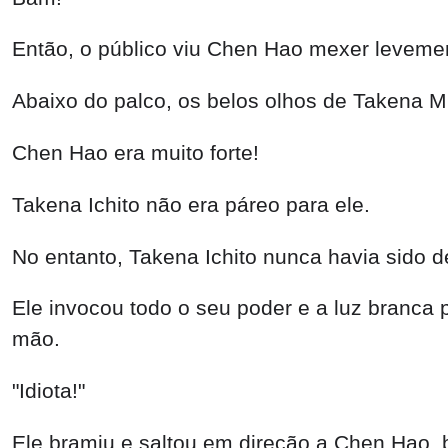
Então, o público viu Chen Hao mexer levement
Abaixo do palco, os belos olhos de Takena M
Chen Hao era muito forte!
Takena Ichito não era páreo para ele.
No entanto, Takena Ichito nunca havia sido de
Ele invocou todo o seu poder e a luz branc
mão.
"Idiota!"
Ele bramiu e saltou em direção a Chen Hao, 