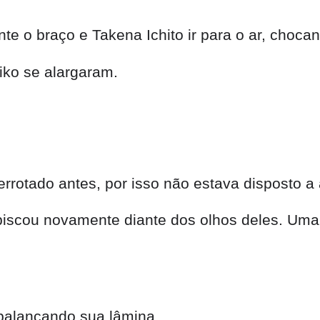
e o braço e Takena Ichito ir para o ar, choca
iko se alargaram.
rrotado antes, por isso não estava disposto a a
a piscou novamente diante dos olhos deles. Um
balançando sua lâmina.