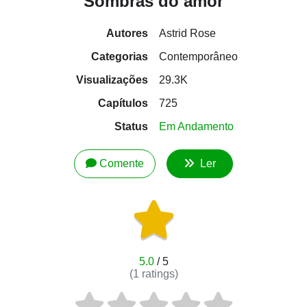
Sombras do amor
Autores
Astrid Rose
Categorias
Contemporâneo
Visualizações
29.3K
Capítulos
725
Status
Em Andamento
Comente
Ler
5.0
/ 5
(
1
ratings)