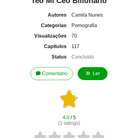
Teo Mi Ceo Billonario
Autores
Camila Nunes
Categorias
Pornografía
Visualizações
70
Capítulos
117
Status
Concluído
Comentario
Ler
4.0
/ 5
(
1
ratings)