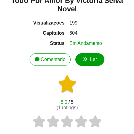
Todo Por Amor By Victoria Selva
Novel
Visualizações
199
Capítulos
604
Status
Em Andamento
Comentario
Ler
5.0
/ 5
(
1
ratings)