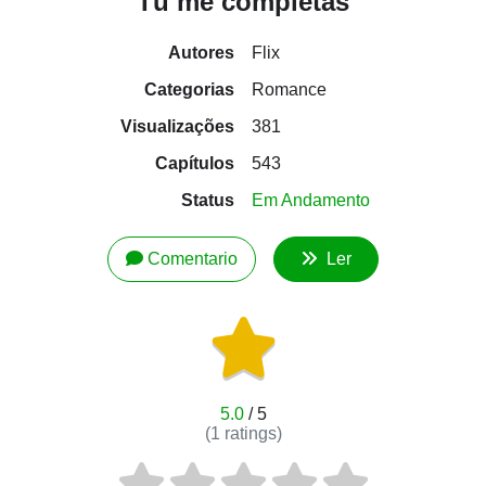
Tú me completas
Autores
Flix
Categorias
Romance
Visualizações
381
Capítulos
543
Status
Em Andamento
Comentario
Ler
5.0
/ 5
(
1
ratings)