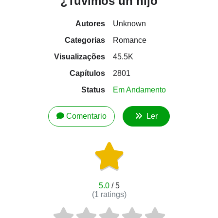
¿Tuvimos un hijo
Autores
Unknown
Categorias
Romance
Visualizações
45.5K
Capítulos
2801
Status
Em Andamento
Comentario
Ler
5.0
/ 5
(
1
ratings)