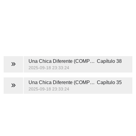
Una Chica Diferente (COMPLETA)
Capítulo 38
2025-09-18 23:33:24
Una Chica Diferente (COMPLETA)
Capítulo 35
2025-09-18 23:33:24