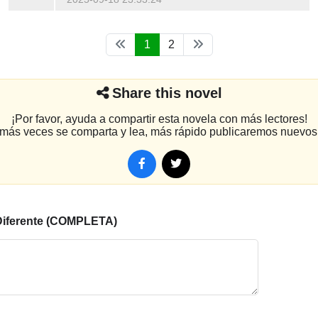
1
2
Share this novel
¡Por favor, ayuda a compartir esta novela con más lectores!
más veces se comparta y lea, más rápido publicaremos nuevos 
Diferente (COMPLETA)