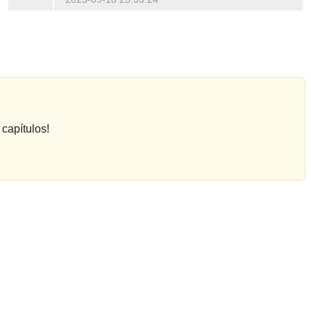
capítulos!