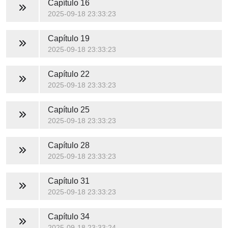
Capítulo 16
2025-09-18 23:33:23
Capítulo 19
2025-09-18 23:33:23
Capítulo 22
2025-09-18 23:33:23
Capítulo 25
2025-09-18 23:33:23
Capítulo 28
2025-09-18 23:33:23
Capítulo 31
2025-09-18 23:33:23
Capítulo 34
2025-09-18 23:33:24