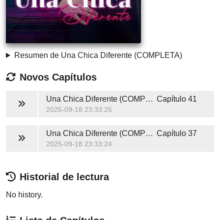
Resumen de Una Chica Diferente (COMPLETA)
Novos Capítulos
Una Chica Diferente (COMPLETA)
Capítulo 41
2025-09-18 23:33:25
Una Chica Diferente (COMPLETA)
Capítulo 37
2025-09-18 23:33:24
Historial de lectura
No history.