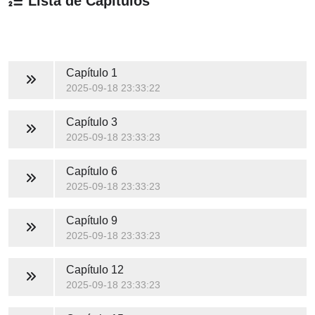
Lista de Capítulos
Capítulo 1
2025-09-18 23:33:22
Capítulo 3
2025-09-18 23:33:23
Capítulo 6
2025-09-18 23:33:23
Capítulo 9
2025-09-18 23:33:23
Capítulo 12
2025-09-18 23:33:23