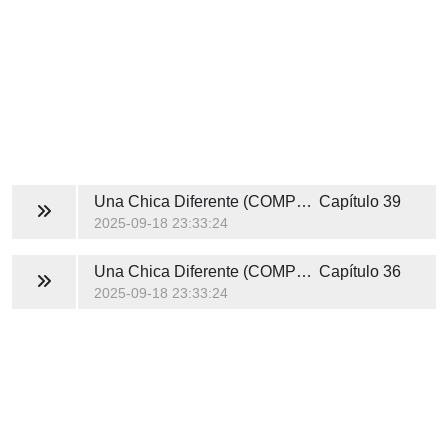
Una Chica Diferente (COMPLETA)
Capítulo 39
2025-09-18 23:33:24
Una Chica Diferente (COMPLETA)
Capítulo 36
2025-09-18 23:33:24