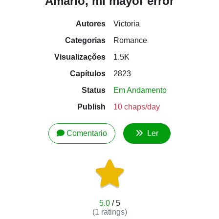
Amarlo, mi mayor error
Autores
Victoria
Categorias
Romance
Visualizações
1.5K
Capítulos
2823
Status
Em Andamento
Publish
10 chaps/day
Comentario
Ler
5.0
/ 5
(
1
ratings)