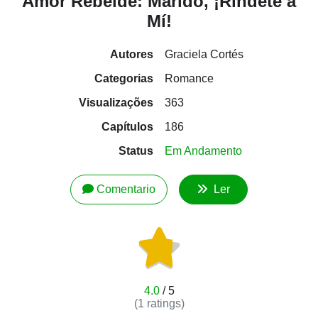
Amor Rebelde: Marido, ¡Ríndete a
Mí!
Autores
Graciela Cortés
Categorias
Romance
Visualizações
363
Capítulos
186
Status
Em Andamento
Comentario
Ler
4.0
/ 5
(
1
ratings)