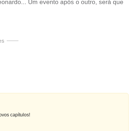
eonardo... Um evento após o outro, será que
es
ovos capítulos!