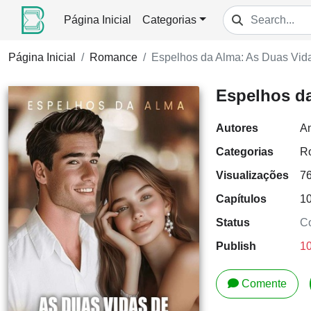
Página Inicial
Categorias
Página Inicial
Romance
Espelhos da Alma: As Duas Vid
Espelhos da
Autores
An
Categorias
R
Visualizações
7
Capítulos
1
Status
Co
Publish
10
Comente