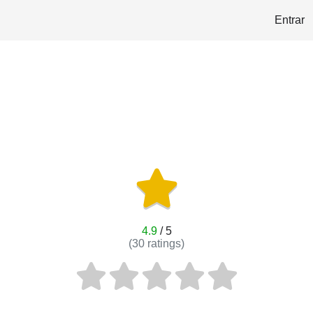
Entrar
4.9
/ 5
(
30
ratings)