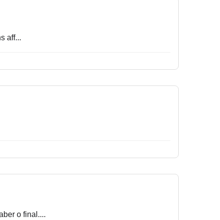
 aff...
er o final....