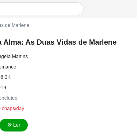
as de Marlene
 Alma: As Duas Vidas de Marlene
gela Martins
omance
68.0K
019
ncluído
 chaps/day
Ler