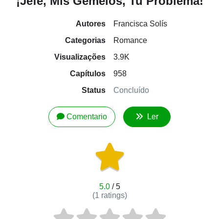
¡Jefe, Mis Gemelos, Tu Problema!
Autores
Francisca Solís
Categorias
Romance
Visualizações
3.9K
Capítulos
958
Status
Concluído
Comentario
Ler
5.0
/ 5
(
1
ratings)