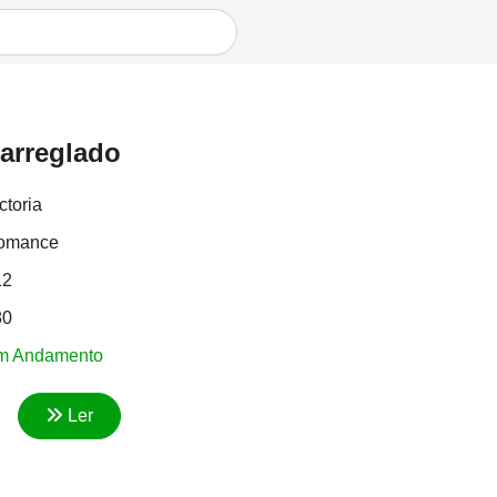
arreglado
ctoria
omance
12
80
m Andamento
Ler