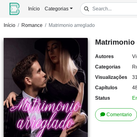
Início
Categorias
Início
Romance
Matrimonio arreglado
Matrimonio 
Autores
Vi
Categorias
R
Visualizações
3
Capítulos
4
Status
E
Comentario