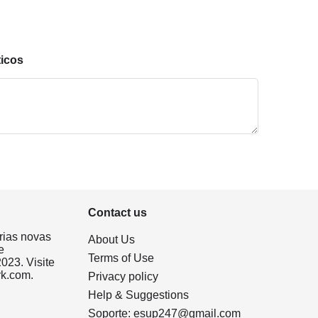
ticos
Contact us
rias novas
About Us
e
Terms of Use
023. Visite
rk.com.
Privacy policy
Help & Suggestions
Soporte:
esup247@gmail.com