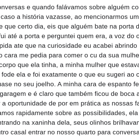
onversas e quando falávamos sobre alguém con
caso a história vazasse, ao mencionarmos um 
e que certo dia, eis que alguém bate na porta
i até a porta e perguntei quem era, a voz do o
ida ate que na curiosidade eu acabei abrindo 
 cara me pedia para comer o cu da sua mulher
 corpo que ela tinha, a minha mulher que estava
fode ela e foi exatamente o que eu sugeri ao 
ase no seu joelho. A minha cara de espanto f
 garagem e é claro que também ficou de boca 
r a oportunidade de por em prática as nossas 
mos rapidamente sobre as possibilidades, ela p
ando na xaninha dela, seus olinhos brilhavam 
utro casal entrar no nosso quarto para conver