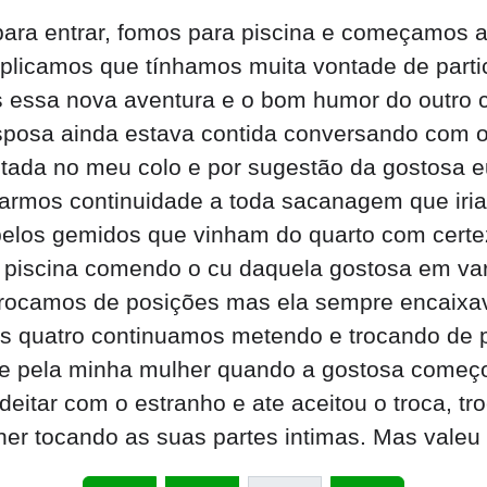
para entrar, fomos para piscina e começamos 
explicamos que tínhamos muita vontade de par
 essa nova aventura e o bom humor do outro c
sposa ainda estava contida conversando com o
ada no meu colo e por sugestão da gostosa eu
armos continuidade a toda sacanagem que iria 
pelos gemidos que vinham do quarto com certe
la piscina comendo o cu daquela gostosa em va
trocamos de posições mas ela sempre encaixa
s quatro continuamos metendo e trocando de p
e pela minha mulher quando a gostosa começou
deitar com o estranho e ate aceitou o troca, tr
lher tocando as suas partes intimas. Mas vale