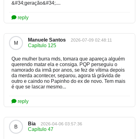
&#34;geração&#34;....
reply
Manuele Santos
2026-07-09 02:48:11
M
Capítulo 125
Que mulher burra mds, tomara que apareça alguém
querendo matar ela e consiga. PQP perseguiu o
namorado da irmã por anos, se fez de vítima depois
da merda acontecer, separou, agora tá grávida de
outro e caindo no Papinho do ex de novo. Tem mais
é que se lascar mesmo...
reply
Bia
2026-04-06 03:57:36
B
Capítulo 47