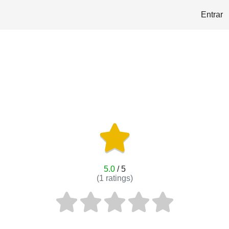
Entrar
5.0
/ 5
(
1
ratings)