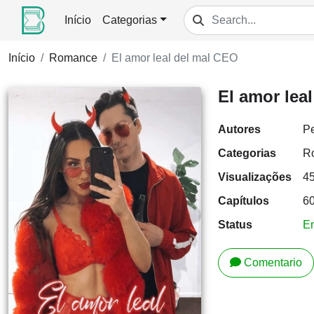
Início
Categorias
Início
Romance
El amor leal del mal CEO
El amor lea
Autores
Pe
Categorias
R
Visualizações
4
Capítulos
6
Status
E
Comentario