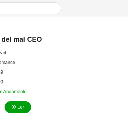
l del mal CEO
arl
omance
59
00
m Andamento
Ler