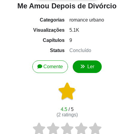
Me Amou Depois de Divórcio
Categorias
romance urbano
Visualizações
5.1K
Capítulos
9
Status
Concluído
Comente
Ler
4.5
/ 5
(
2
ratings)