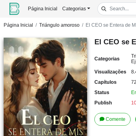
Página Inicial
Categorias
Página Inicial
Triángulo amoroso
El CEO se Entera de M
El CEO se E
Tr
Categorias
Ej
Visualizações
8
Capítulos
7
Status
E
Publish
10
Comente