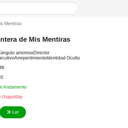
is Mentiras
ntera de Mis Mentiras
iángulo amoroso
Director
ecutivo
Arrepentimiento
Identidad Oculta
.4K
20
m Andamento
 chaps/day
Ler