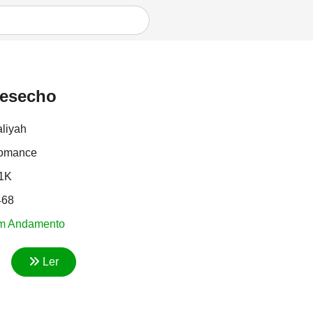
desecho
liyah
omance
.1K
468
m Andamento
Ler