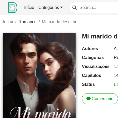
Início
Categorias
Início
Romance
Mi marido desecho
Mi marido 
Autores
Aa
Categorias
R
Visualizações
1
Capítulos
1
Status
E
Comentario