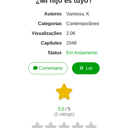
¿Mi hijo es tuyo?
Autores
Vanessa. K
Categorias
Contemporâneo
Visualizações
2.0K
Capítulos
2048
Status
Em Andamento
Comentario
Ler
5.0
/ 5
(
2
ratings)