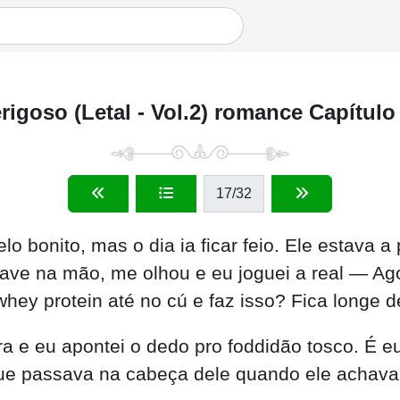
rigoso (Letal - Vol.2) romance Capítulo
17
/32
lo bonito, mas o dia ia ficar feio. Ele estava
ave na mão, me olhou e eu joguei a real — Ag
ey protein até no cú e faz isso? Fica longe de
a e eu apontei o dedo pro foddidão tosco. É e
que passava na cabeça dele quando ele achava 