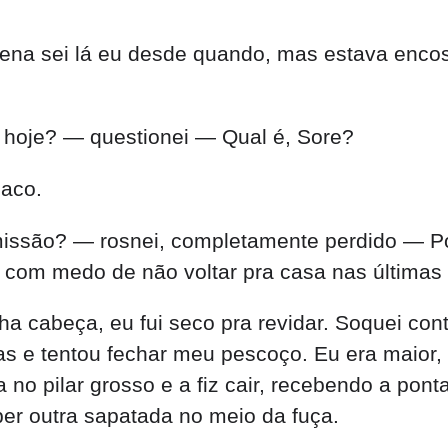
na sei lá eu desde quando, mas estava encost
o hoje? — questionei — Qual é, Sore?
saco.
missão? — rosnei, completamente perdido — P
va com medo de não voltar pra casa nas última
 cabeça, eu fui seco pra revidar. Soquei contra
 e tentou fechar meu pescoço. Eu era maior, e
a no pilar grosso e a fiz cair, recebendo a pon
ber outra sapatada no meio da fuça.