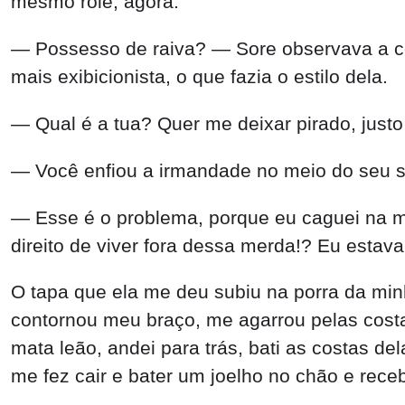
mesmo rolê, agora.
— Possesso de raiva? — Sore observava a ce
mais exibicionista, o que fazia o estilo dela.
— Qual é a tua? Quer me deixar pirado, just
— Você enfiou a irmandade no meio do seu 
— Esse é o problema, porque eu caguei na 
direito de viver fora dessa merda!? Eu esta
O tapa que ela me deu subiu na porra da minha
contornou meu braço, me agarrou pelas costas
mata leão, andei para trás, bati as costas del
me fez cair e bater um joelho no chão e rece