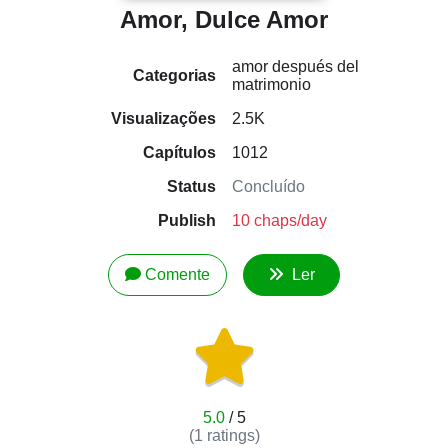
Amor, Dulce Amor
amor después del
Categorias
matrimonio
Visualizações
2.5K
Capítulos
1012
Status
Concluído
Publish
10 chaps/day
Comente
Ler
5.0
/ 5
(
1
ratings)