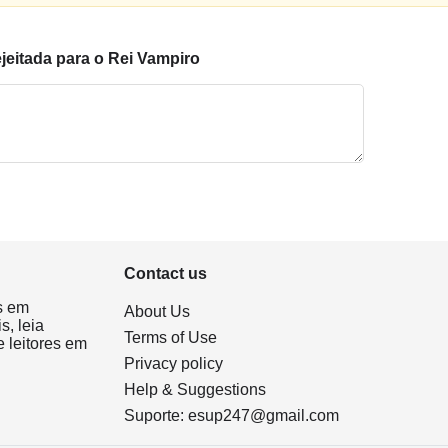
eitada para o Rei Vampiro
Contact us
s em
About Us
s, leia
Terms of Use
 leitores em
Privacy policy
Help & Suggestions
Suporte:
esup247@gmail.com