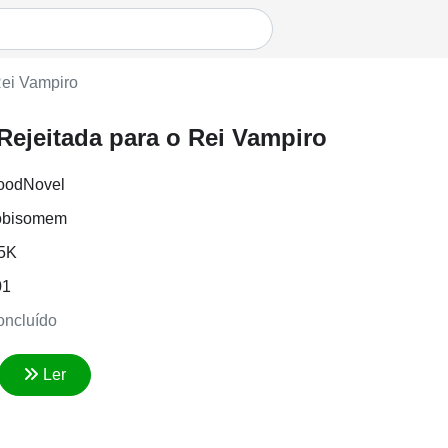
Rei Vampiro
ejeitada para o Rei Vampiro
oodNovel
obisomem
.5K
01
ncluído
Ler