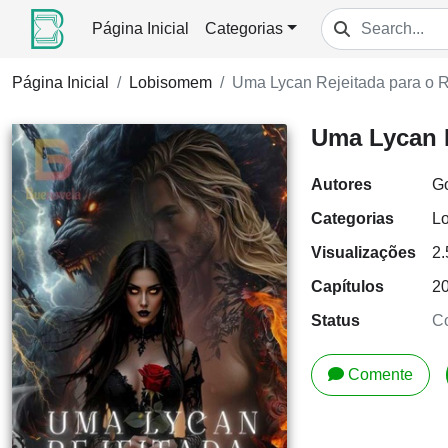
Página Inicial
Categorias
Página Inicial
Lobisomem
Uma Lycan Rejeitada para o 
Uma Lycan R
Autores
G
Categorias
L
Visualizações
2
Capítulos
2
Status
Co
Comente