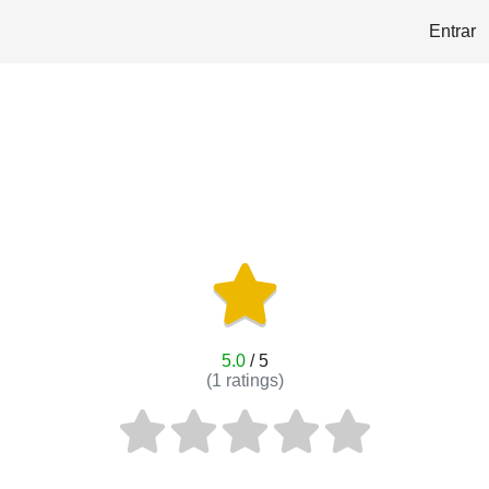
Entrar
5.0
/ 5
(
1
ratings)