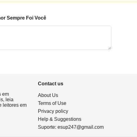
or Sempre Foi Você
Contact us
s em
About Us
s, leia
Terms of Use
 leitores em
Privacy policy
Help & Suggestions
Suporte:
esup247@gmail.com