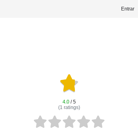
Entrar
4.0
/ 5
(
1
ratings)