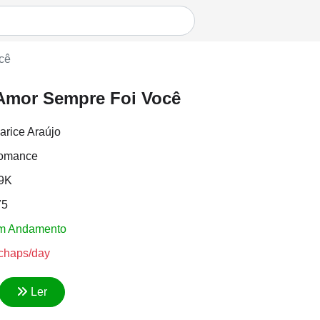
cê
Amor Sempre Foi Você
arice Araújo
omance
.9K
75
m Andamento
chaps/day
Ler