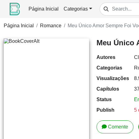
Página Inicial
Categorias
Página Inicial
Romance
Meu Único Amor Sempre Foi Vo
Meu Único 
Autores
Cl
Categorias
R
Visualizações
8
Capítulos
3
Status
E
Publish
5 
Comente