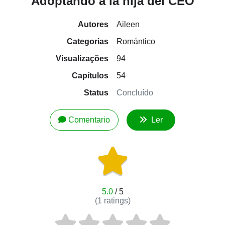
Adoptando a la hija del CEO
Autores
Aileen
Categorias
Romántico
Visualizações
94
Capítulos
54
Status
Concluído
Comentario
Ler
5.0
/ 5
(
1
ratings)